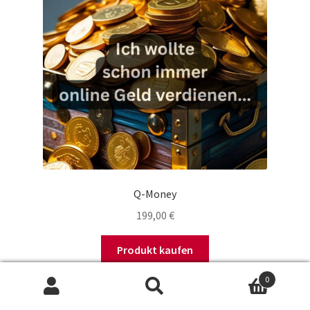
Q-Money
199,00
€
Produkt kaufen
0
Suchen
Suchen