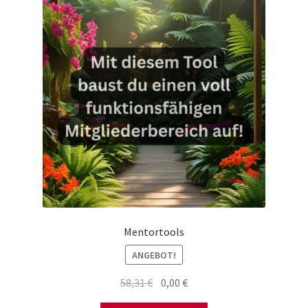
Mentortools
ANGEBOT!
Ursprünglicher
Aktueller
58,31
€
0,00
€
Preis
Preis