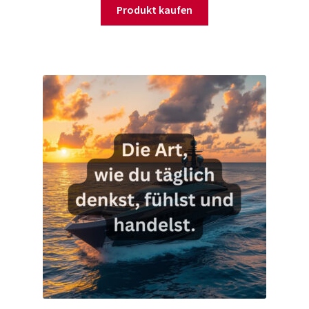
war:
ist:
Produkt kaufen
58,31 €
0,00 €.