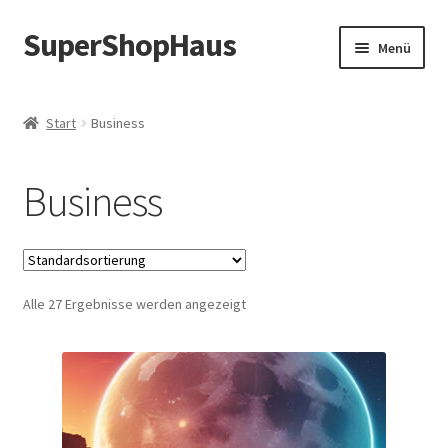
SuperShopHaus
Zur
Zum
Menü
Navigation
Inhalt
springen
springen
Start
Business
Business
Alle 27 Ergebnisse werden angezeigt