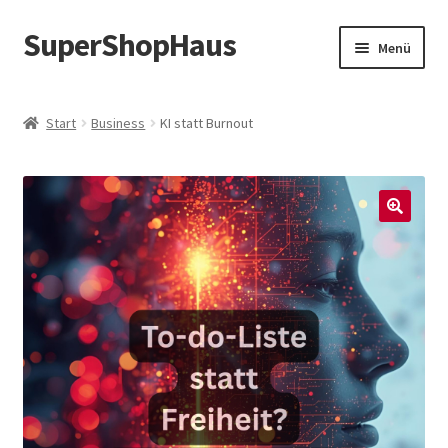
SuperShopHaus
Zur
Zum
Menü
Navigation
Inhalt
springen
springen
Start
Business
KI statt Burnout