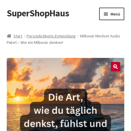
SuperShopHaus
Zur
Zum
Menü
Navigation
Inhalt
springen
springen
Start
Persönlichkeits-Entwicklung
Millionär Mindset Audio
Paket – Wie ein Millionär denken!