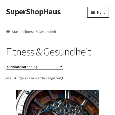
SuperShopHaus
Zur
Zum
Menü
Navigation
Inhalt
springen
springen
Start
Fitness & Gesundheit
Fitness & Gesundheit
Alle 14 Ergebnisse werden angezeigt