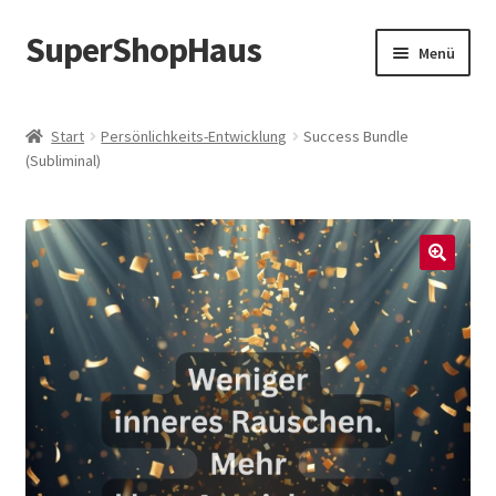
SuperShopHaus
Zur
Zum
Menü
Navigation
Inhalt
springen
springen
Start
Persönlichkeits-Entwicklung
Success Bundle
(Subliminal)