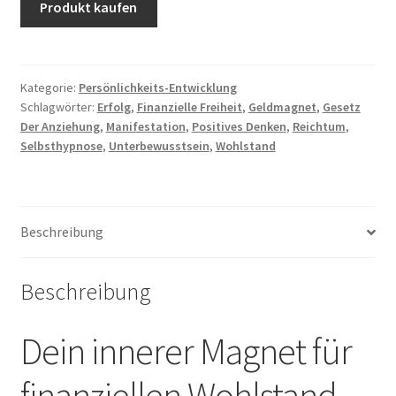
Produkt kaufen
Kategorie:
Persönlichkeits-Entwicklung
Schlagwörter:
Erfolg
,
Finanzielle Freiheit
,
Geldmagnet
,
Gesetz
Der Anziehung
,
Manifestation
,
Positives Denken
,
Reichtum
,
Selbsthypnose
,
Unterbewusstsein
,
Wohlstand
Beschreibung
Beschreibung
Dein innerer Magnet für
finanziellen Wohlstand