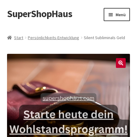
SuperShopHaus
Zur
Zum
Menü
Navigation
Inhalt
springen
springen
Start
Persönlichkeits-Entwicklung
Silent Subliminals Geld