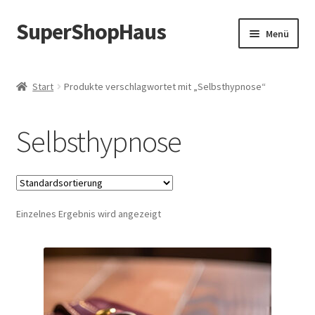
SuperShopHaus
Zur
Zum
Menü
Navigation
Inhalt
springen
springen
Start
Produkte verschlagwortet mit „Selbsthypnose“
Selbsthypnose
Einzelnes Ergebnis wird angezeigt