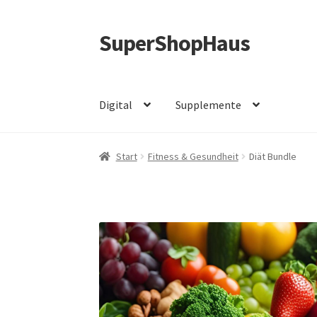
SuperShopHaus
Zur
Zum
Navigation
Inhalt
springen
springen
Digital
Supplemente
Start
Fitness & Gesundheit
Diät Bundle