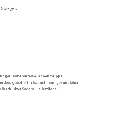
Spiegel.
unger
,
abnehmreise
,
abnehmtipps
,
werden
,
ganzheitlichabnehmen
,
gesundleben
,
elbstbildverändern
,
Selbstliebe
,