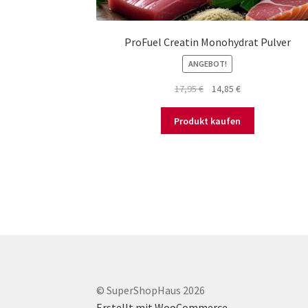
ProFuel Creatin Monohydrat Pulver
ANGEBOT!
Ursprünglicher
Aktueller
17,95
€
14,85
€
Preis
Preis
war:
ist:
Produkt kaufen
17,95 €
14,85 €.
© SuperShopHaus 2026
Erstellt mit WooCommerce
.