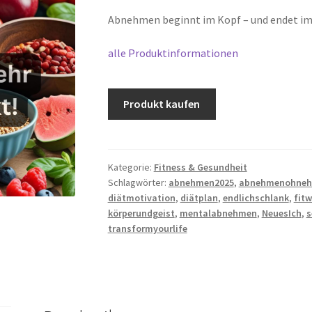
Abnehmen beginnt im Kopf – und endet im 
alle Produktinformationen
Produkt kaufen
Kategorie:
Fitness & Gesundheit
Schlagwörter:
abnehmen2025
,
abnehmenohneh
diätmotivation
,
diätplan
,
endlichschlank
,
fit
körperundgeist
,
mentalabnehmen
,
NeuesIch
,
s
transformyourlife