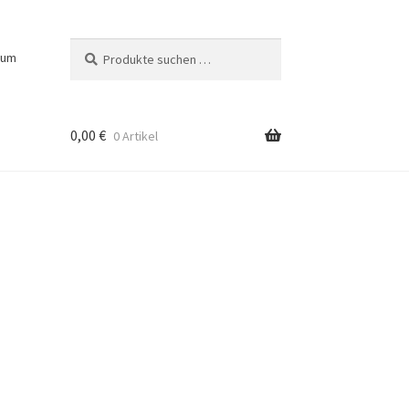
Suchen
Suchen
sum
nach:
0,00
€
0 Artikel