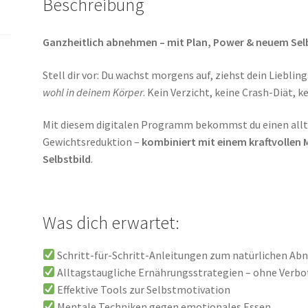
Beschreibung
Ganzheitlich abnehmen – mit Plan, Power & neuem Selb
Stell dir vor: Du wachst morgens auf, ziehst dein Liebling
wohl in deinem Körper
. Kein Verzicht, keine Crash-Diät, 
Mit diesem digitalen Programm bekommst du einen allt
Gewichtsreduktion –
kombiniert mit einem kraftvollen M
Selbstbild
.
Was dich erwartet:
Schritt-für-Schritt-Anleitungen zum natürlichen A
Alltagstaugliche Ernährungsstrategien – ohne Verbo
Effektive Tools zur Selbstmotivation
Mentale Techniken gegen emotionales Essen