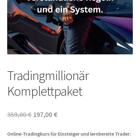
Tradingmillionär
Komplettpaket
Ursprünglicher
Aktueller
359,00
€
197,00
€
Preis
Preis
Online-Tradingkurs für Einsteiger und lernbereite Trader:
war:
ist: