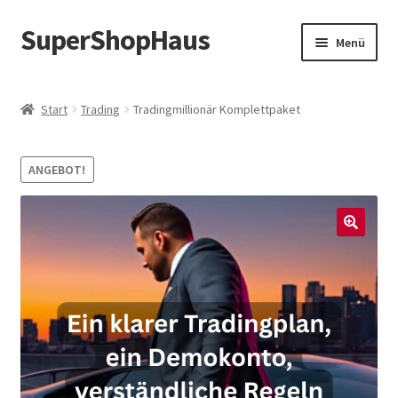
SuperShopHaus
Zur
Zum
Menü
Navigation
Inhalt
springen
springen
Start
Trading
Tradingmillionär Komplettpaket
ANGEBOT!