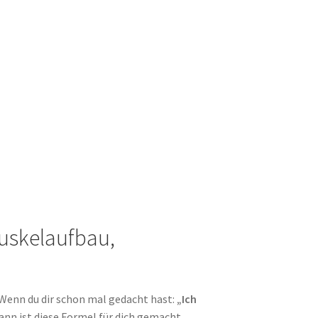
Muskelaufbau,
. Wenn du dir schon mal gedacht hast:
„Ich
dann ist diese Formel für dich gemacht.