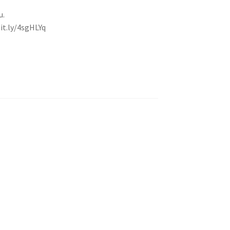
u.
it.ly/4sgHLYq