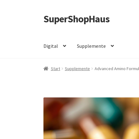
SuperShopHaus
Zur
Zum
Navigation
Inhalt
springen
springen
Digital
Supplemente
Start
Supplemente
Advanced Amino Formu