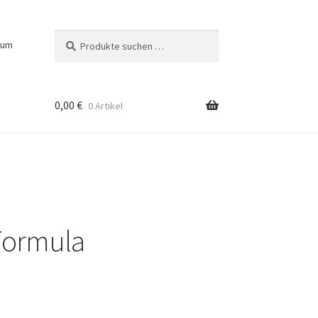
Suchen
Suchen
sum
nach:
0,00
€
0 Artikel
Formula