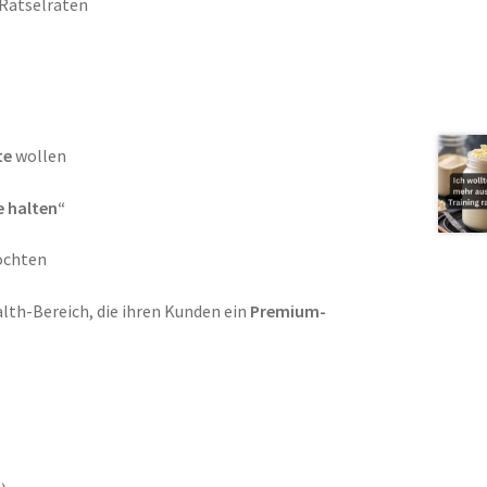
 Rätselraten
te
wollen
e halten“
öchten
lth-Bereich, die ihren Kunden ein
Premium-