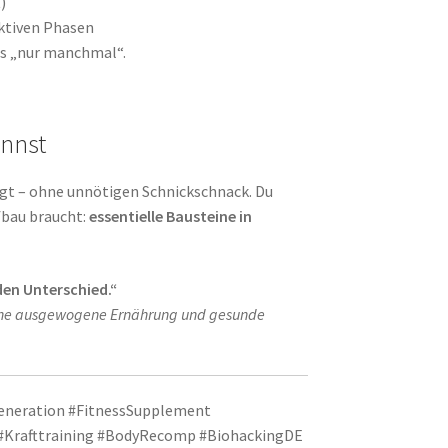
)
aktiven Phasen
ls „nur manchmal“.
annst
gt – ohne unnötigen Schnickschnack. Du
fbau braucht:
essentielle Bausteine in
den Unterschied.“
 eine ausgewogene Ernährung und gesunde
eneration #FitnessSupplement
#Krafttraining #BodyRecomp #BiohackingDE