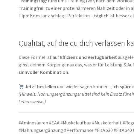
Trainingstag:
rund ums Training (vor/nach dem Workout
Trainingfrei:
zu einer proteinärmeren Mahlzeit oder in 
Tipp: Konstanz schlägt Perfektion –
täglich
ist besser a
Qualität, auf die du dich verlassen k
Diese Formel ist auf
Effizienz und Verfügbarkeit
ausgele
gibst deinem Körper genau das, was er für Leistung & Au
sinnvoller Kombination.
Jetzt bestellen
und wieder sagen können:
„Ich spüre 
(Hinweis: Nahrungsergänzungsmittel sind kein Ersatz für
Lebensweise.)
#Aminosäuren #EAA #Muskelaufbau #Muskelerhalt #Reg
#Nahrungsergänzung #Performance #FitAb30 #FitAb40 