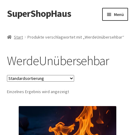
SuperShopHaus
Zur
Zum
Menü
Navigation
Inhalt
springen
springen
Start
Produkte verschlagwortet mit „WerdeUnübersehbar“
WerdeUnübersehbar
Einzelnes Ergebnis wird angezeigt