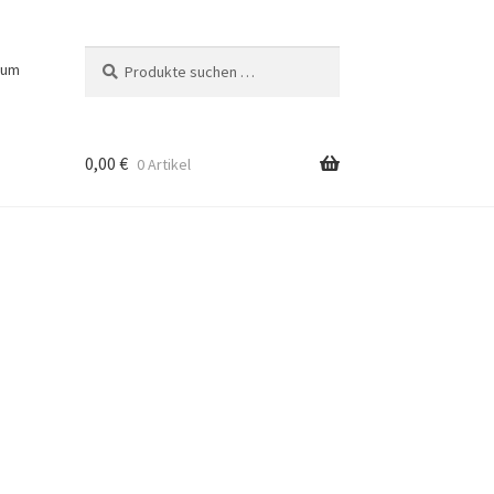
Suchen
Suchen
sum
nach:
0,00
€
0 Artikel