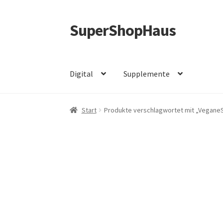
SuperShopHaus
Zur
Zum
Navigation
Inhalt
springen
springen
Digital
Supplemente
Start
Produkte verschlagwortet mit „Vegane