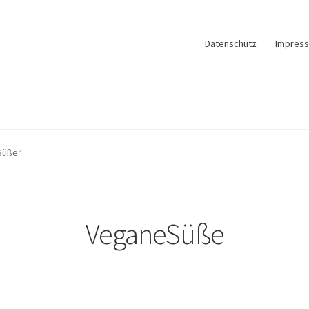
Datenschutz
Impres
Süße“
VeganeSüße