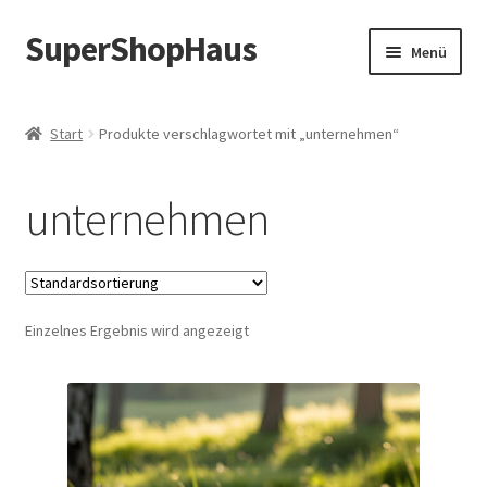
SuperShopHaus
Zur
Zum
Menü
Navigation
Inhalt
springen
springen
Start
Produkte verschlagwortet mit „unternehmen“
unternehmen
Einzelnes Ergebnis wird angezeigt