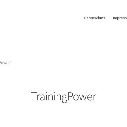
Datenschutz
Impres
gPower“
TrainingPower