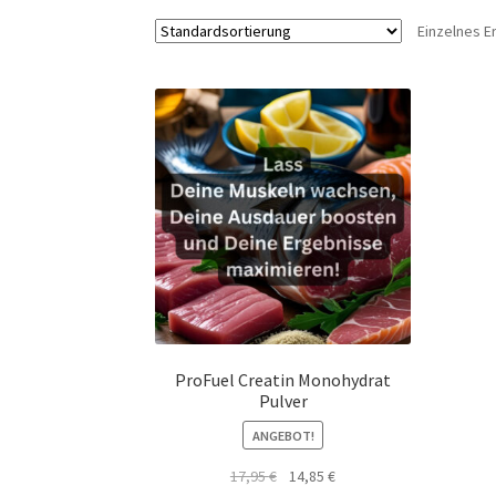
Einzelnes E
ProFuel Creatin Monohydrat
Pulver
ANGEBOT!
Ursprünglicher
Aktueller
17,95
€
14,85
€