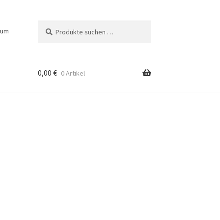
Suchen
Suchen
sum
nach:
0,00
€
0 Artikel