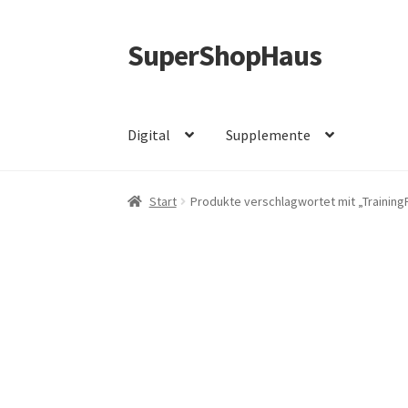
SuperShopHaus
Zur
Zum
Navigation
Inhalt
springen
springen
Digital
Supplemente
Start
Produkte verschlagwortet mit „Trainin