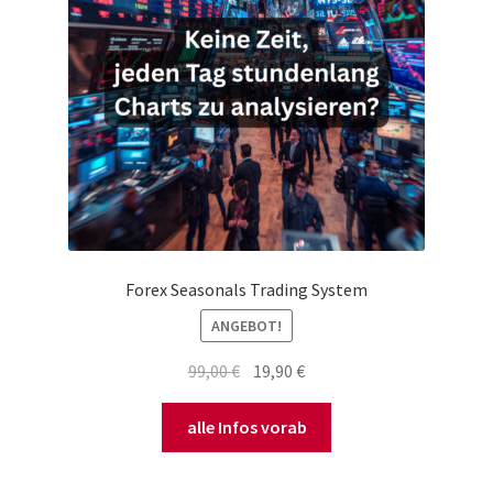
Forex Seasonals Trading System
ANGEBOT!
Ursprünglicher
Aktueller
99,00
€
19,90
€
Preis
Preis
war:
ist:
alle Infos vorab
99,00 €
19,90 €.