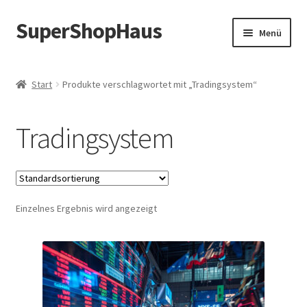
SuperShopHaus
Zur
Zum
Menü
Navigation
Inhalt
springen
springen
Start
Produkte verschlagwortet mit „Tradingsystem“
Tradingsystem
Einzelnes Ergebnis wird angezeigt