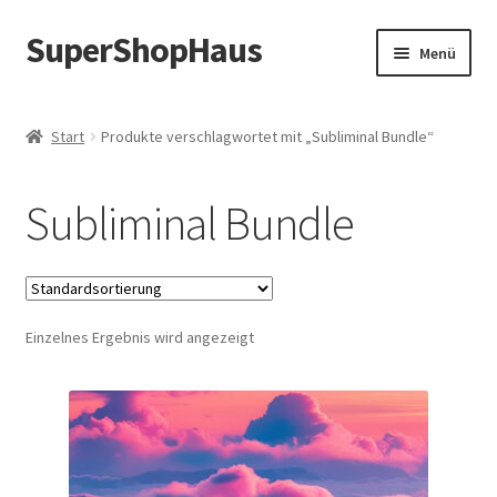
SuperShopHaus
Zur
Zum
Menü
Navigation
Inhalt
springen
springen
Start
Produkte verschlagwortet mit „Subliminal Bundle“
Subliminal Bundle
Einzelnes Ergebnis wird angezeigt