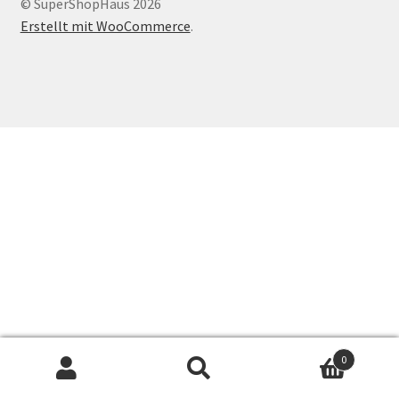
© SuperShopHaus 2026
Erstellt mit WooCommerce
.
0
Suchen
Suchen