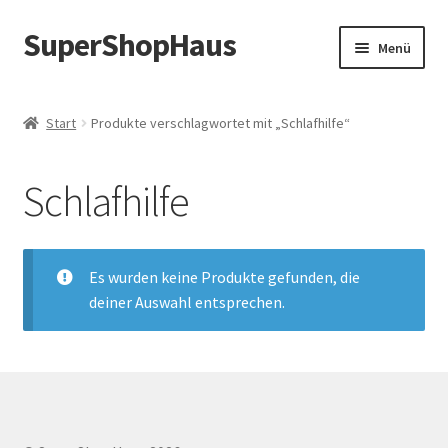
SuperShopHaus
Zur
Zum
Menü
Navigation
Inhalt
springen
springen
Start
Produkte verschlagwortet mit „Schlafhilfe“
Schlafhilfe
Es wurden keine Produkte gefunden, die
deiner Auswahl entsprechen.