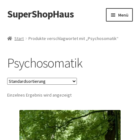
SuperShopHaus
Zur
Zum
Menü
Navigation
Inhalt
springen
springen
Start
Produkte verschlagwortet mit „Psychosomatik“
Psychosomatik
Einzelnes Ergebnis wird angezeigt