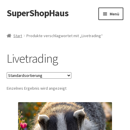
SuperShopHaus
Zur
Zum
Menü
Navigation
Inhalt
springen
springen
Start
Produkte verschlagwortet mit „Livetrading“
Livetrading
Einzelnes Ergebnis wird angezeigt