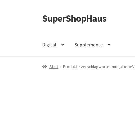
SuperShopHaus
Zur
Zum
Navigation
Inhalt
springen
springen
Digital
Supplemente
Start
Produkte verschlagwortet mit „#LiebeV