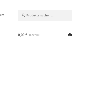
Suchen
Suchen
sum
nach:
0,00
€
0 Artikel