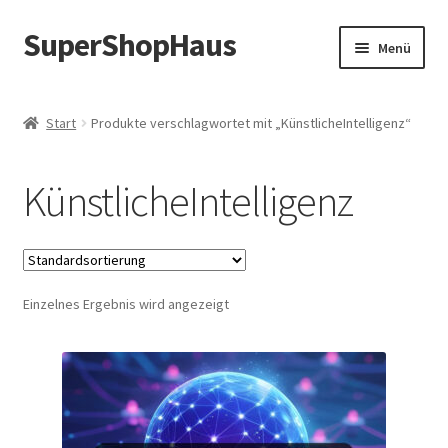
SuperShopHaus
Zur
Zum
Menü
Navigation
Inhalt
springen
springen
Start
Produkte verschlagwortet mit „KünstlicheIntelligenz“
KünstlicheIntelligenz
Einzelnes Ergebnis wird angezeigt