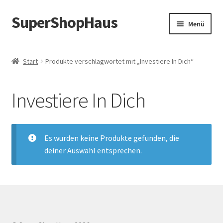
SuperShopHaus
Zur
Zum
Menü
Navigation
Inhalt
springen
springen
Start
Produkte verschlagwortet mit „Investiere In Dich“
Investiere In Dich
Es wurden keine Produkte gefunden, die
deiner Auswahl entsprechen.