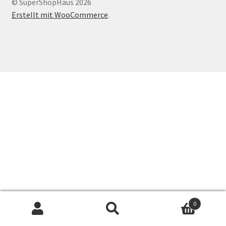
© SuperShopHaus 2026
Erstellt mit WooCommerce
.
0
Suchen
Suchen