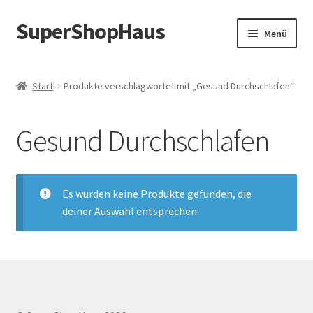
SuperShopHaus
Zur
Zum
Menü
Navigation
Inhalt
springen
springen
Start
Produkte verschlagwortet mit „Gesund Durchschlafen“
Gesund Durchschlafen
Es wurden keine Produkte gefunden, die
deiner Auswahl entsprechen.