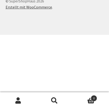
© SuperShopHaus 2026
Erstellt mit WooCommerce
.
0
Suchen
Suchen