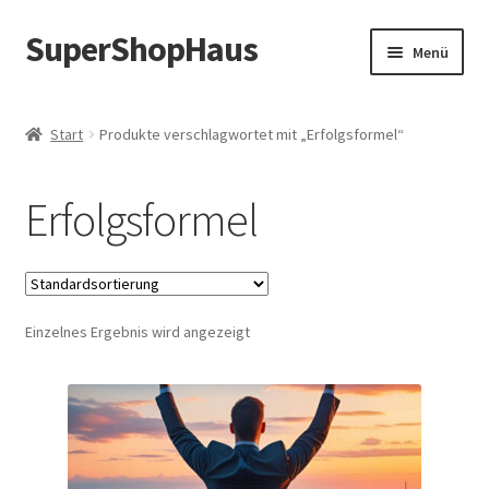
SuperShopHaus
Zur
Zum
Menü
Navigation
Inhalt
springen
springen
Start
Produkte verschlagwortet mit „Erfolgsformel“
Erfolgsformel
Einzelnes Ergebnis wird angezeigt