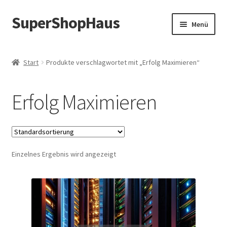
SuperShopHaus
Zur
Zum
Menü
Navigation
Inhalt
springen
springen
Start
Produkte verschlagwortet mit „Erfolg Maximieren“
Erfolg Maximieren
Einzelnes Ergebnis wird angezeigt