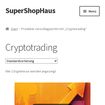
SuperShopHaus
Zur
Zum
Menü
Navigation
Inhalt
springen
springen
Start
Produkte verschlagwortet mit „Cryptotrading“
Cryptotrading
Alle 2 Ergebnisse werden angezeigt