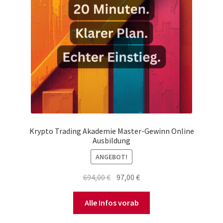
Krypto Trading Akademie Master-Gewinn Online
Ausbildung
ANGEBOT!
Ursprünglicher
Aktueller
694,00
€
97,00
€
Preis
Preis
war:
ist:
Alle Infos vorab
694,00 €
97,00 €.