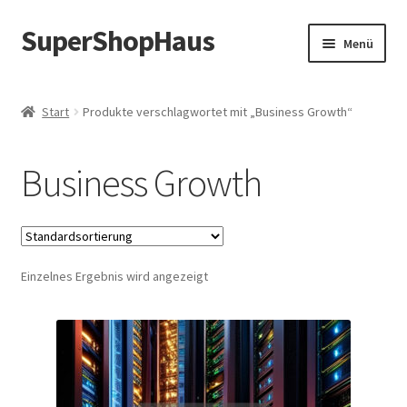
SuperShopHaus
Zur
Zum
Menü
Navigation
Inhalt
springen
springen
Start
Produkte verschlagwortet mit „Business Growth“
Business Growth
Einzelnes Ergebnis wird angezeigt