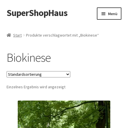
SuperShopHaus
Zur
Zum
Menü
Navigation
Inhalt
springen
springen
Start
Produkte verschlagwortet mit „Biokinese“
Biokinese
Einzelnes Ergebnis wird angezeigt