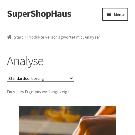
SuperShopHaus
Zur
Zum
Menü
Navigation
Inhalt
springen
springen
Start
Produkte verschlagwortet mit „Analyse“
Analyse
Einzelnes Ergebnis wird angezeigt