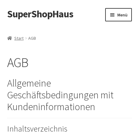
SuperShopHaus
Zur
Zum
Menü
Navigation
Inhalt
springen
springen
Start
AGB
AGB
Allgemeine
Geschäftsbedingungen mit
Kundeninformationen
Inhaltsverzeichnis